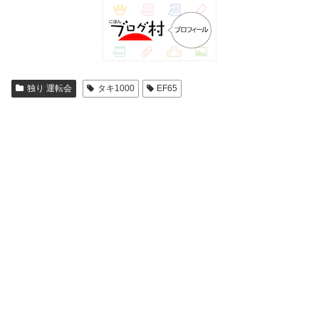
独り 運転会
タキ1000
EF65