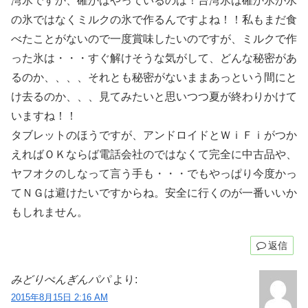
湾氷ですか、確かはやっているのは！台湾氷は確か氷が水
の氷ではなくミルクの氷で作るんですよね！！私もまだ食
べたことがないので一度賞味したいのですが、ミルクで作
った氷は・・・すぐ解けそうな気がして、どんな秘密があ
るのか、、、、それとも秘密がないままあっという間にと
け去るのか、、、見てみたいと思いつつ夏が終わりかけて
いますね！！
タブレットのほうですが、アンドロイドとＷｉＦｉがつか
えればＯＫならば電話会社のではなくて完全に中古品や、
ヤフオクのしなって言う手も・・・でもやっぱり今度かっ
てＮＧは避けたいですからね。安全に行くのが一番いいか
もしれません。
返信
みどりぺんぎんパパ
より:
2015年8月15日 2:16 AM