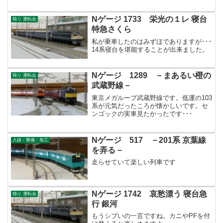
Nゲージ 1733 栄光の１レ 寝台
独り 運転会
特急さくら
私が乗車したのはみずほでありますが･･･
14系寝台を堪能することが出来ました。
Nゲージ 1289 －まあるい橙の
独り 運転会
武蔵野線－
東京メガループ武蔵野線です。低運の103
系が元気だったころが懐かしいです。セ
ンゴックの実車見たかったです･･･
Nゲージ 517 －201系 京葉線
入線・整備・加工
を弄る－
走らせていて楽しい列車です
Nゲージ 1742 哀愁漂う 寝台急
独り 運転会
行 銀河
もうシブいの一言ですね。カニやPFを付