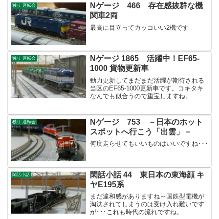
Nゲージ 466 存在感抜群な機
独り 運転会
関車2両
最高に目立ってカッコいい2機です
Nゲージ 1865 活躍中！EF65-
独り 運転会
1000 貨物更新車
動力更新してまだまだ活躍が期待される
当区のEF65-1000更新車です。コキタキ
なんでも似合うので重宝しますね。
Nゲージ 753 －日本のホット
独り 運転会
スポットへ行こう「出雲」－
何度走らせてもいいものはいいですね･･･
閑話小話 44 東日本の東海顔 キ
閑話小話
ヤE195系
まだ違和感がありますね～国鉄型電機が
淘汰されてしまうのは受け入れ難いです
が･･･これも時代の流れですね。