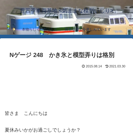
豊四季車両基地 <気ままな模型いじり>
本物らしく模型らしく… 簡単な加工を楽しんでいます
Nゲージ 248 かき氷と模型弄りは格別
2015.08.14
2021.03.30
皆さま こんにちは
夏休みいかがお過ごしでしょうか？