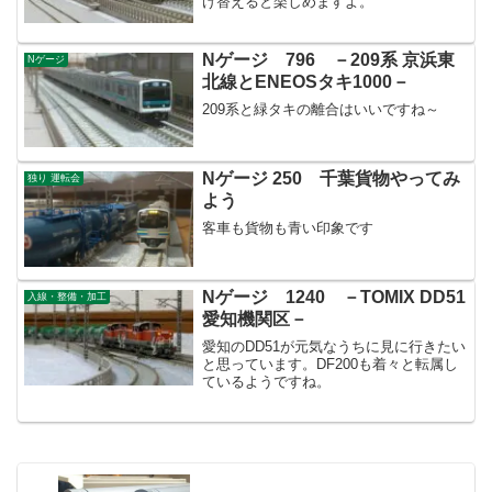
け替えると楽しめますよ。
Nゲージ 796 －209系 京浜東
Nゲージ
北線とENEOSタキ1000－
209系と緑タキの離合はいいですね～
Nゲージ 250 千葉貨物やってみ
独り 運転会
よう
客車も貨物も青い印象です
Nゲージ 1240 －TOMIX DD51
入線・整備・加工
愛知機関区－
愛知のDD51が元気なうちに見に行きたい
と思っています。DF200も着々と転属し
ているようですね。