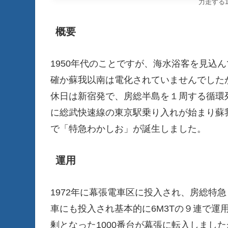
力走する1
概要
1950年代のことですが、海水浴客を見込
確か蘇我以南は電化されていませんでした
休日は新宿発で、房総半島を１周する循環列
に総武快速線の東京駅乗り入れが始まり蘇
で「特急わかしお」が誕生しました。
運用
1972年に幕張電車区に投入され、房総特
車にも投入され基本的に6M3Tの９連で運
剰となった1000番台が幕張に転入しまし