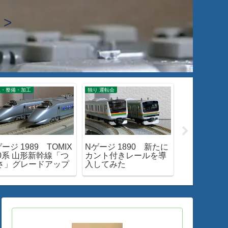
>
線・整備・加工
独り 運転会
入線・整備・加工
ージ 1989 TOMIX
Nゲージ 1890 新たに
Nゲージ 20
00系 山形新幹線「つ
カント付きレールを導
ンネルを駆
さ」グレードアップ
入してみた
「はつかり