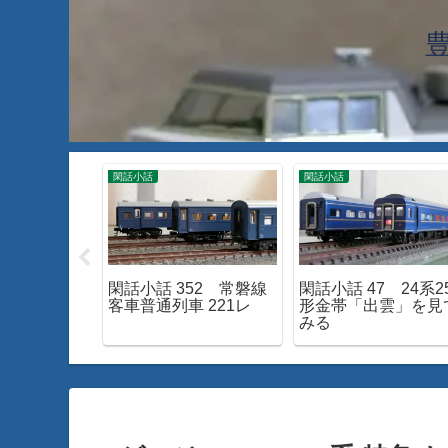
閑話小話
閑話小話
610 身延線
閑話小話 352 常磐線
閑話小話 47 24系2
15系が面白
客車普通列車 221レ
形金帯「出雲」を見
みる