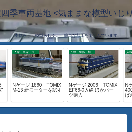
豊四季車両基地 <気ままな模型いじり
本物らしく模型らしく… 簡単な加工を楽しんでいます
入線・整備・加工
入線・整備・加工
入
5
Nゲージ 1860 TOMIX
Nゲージ 2006 TOMIX
Nゲ
て
M-13 新モーターを試す
EF66-0入線 ほかパー
4
ツ購入
ば