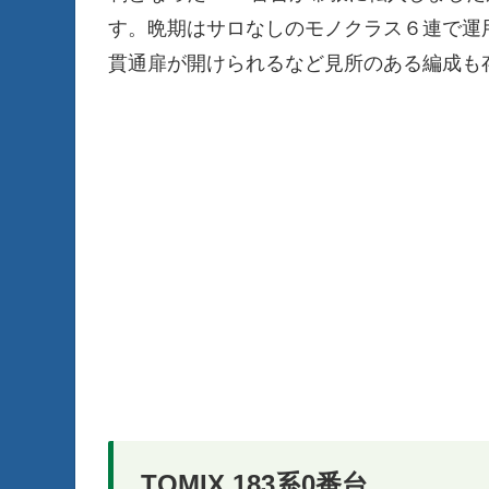
す。晩期はサロなしのモノクラス６連で運
貫通扉が開けられるなど見所のある編成も
TOMIX 183系0番台