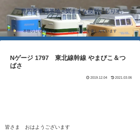
豊四季車両基地 <気ままな模型いじり>
本物らしく模型らしく… 簡単な加工を楽しんでいます
Nゲージ 1797 東北線幹線 やまびこ＆つ
ばさ
2019.12.04
2021.03.06
皆さま おはようございます