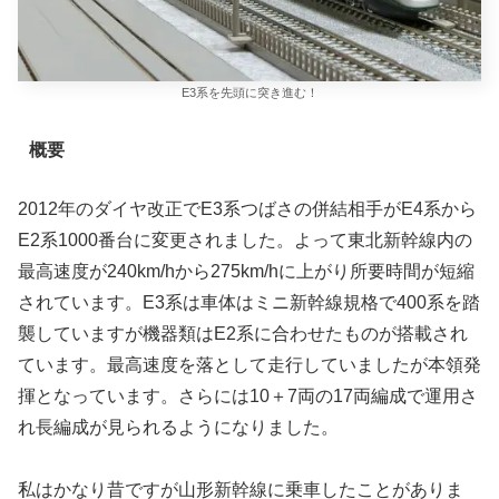
E3系を先頭に突き進む！
概要
2012年のダイヤ改正でE3系つばさの併結相手がE4系から
E2系1000番台に変更されました。よって東北新幹線内の
最高速度が240km/hから275km/hに上がり所要時間が短縮
されています。E3系は車体はミニ新幹線規格で400系を踏
襲していますが機器類はE2系に合わせたものが搭載され
ています。最高速度を落として走行していましたが本領発
揮となっています。さらには10＋7両の17両編成で運用さ
れ長編成が見られるようになりました。
私はかなり昔ですが山形新幹線に乗車したことがありま