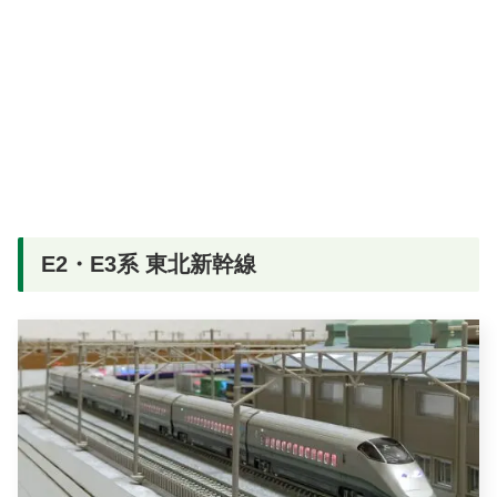
E2・E3系 東北新幹線