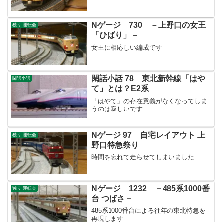
Nゲージ 730 －上野口の女王
独り 運転会
「ひばり」－
女王に相応しい編成です
閑話小話 78 東北新幹線「はや
閑話小話
て」とは？E2系
「はやて」の存在意義がなくなってしま
うのは寂しいです
Nゲージ 97 自宅レイアウト 上
独り 運転会
野口特急祭り
時間を忘れて走らせてしまいました
Nゲージ 1232 －485系1000番
独り 運転会
台 つばさ－
485系1000番台による往年の東北特急を
再現します