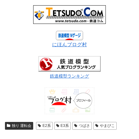
にほんブログ村
鉄道模型ランキング
独り 運転会
E2系
E3系
つばさ
やまびこ