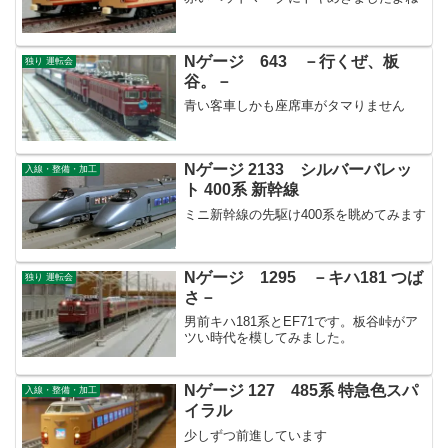
Nゲージ 643 －行くぜ、板
独り 運転会
谷。－
青い客車しかも座席車がタマりません
Nゲージ 2133 シルバーバレッ
入線・整備・加工
ト 400系 新幹線
ミニ新幹線の先駆け400系を眺めてみます
Nゲージ 1295 －キハ181 つば
独り 運転会
さ－
男前キハ181系とEF71です。板谷峠がア
ツい時代を模してみました。
Nゲージ 127 485系 特急色スパ
入線・整備・加工
イラル
少しずつ前進しています