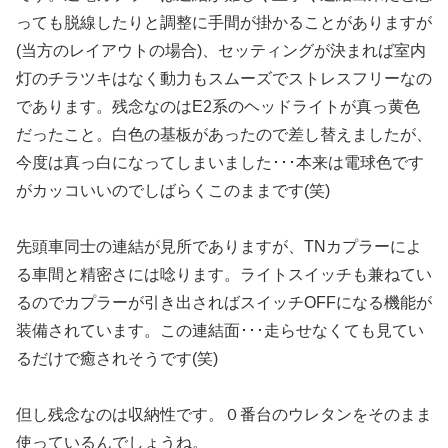
っても脱線したりと調整に手間が掛かることがありますが
(当方のレイアウトの場合)、セッティングが決まれば室内
灯のチラツキはなく動力もスムーズでストレスフリーなの
であります。残念なのはE2系のヘッドライトが真っ黄色
だったこと。白色の基板があったので差し替えましたが、
今度は真っ白になってしまいました･･･本来は電球色です
がカッコいいのでしばらくこのままです(笑)
先頭車同士の連結が見所でありますが、TNカプラーによ
る車間と精密さには唸ります。ライトスイッチも兼ねてい
るのでカプラーが引き出さればスイッチOFFになる機能が
装備されています。この連結面･･･走らせなくても見てい
るだけで癒されそうです(笑)
但し残念なのは収納性です。０番台のウレタンをそのまま
使っているんでしょうね。