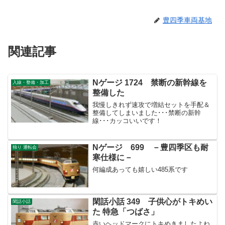
豊四季車両基地
関連記事
Nゲージ 1724 禁断の新幹線を
入線・整備・加工
整備した
我慢しきれず速攻で増結セットを手配＆
整備してしまいました･･･禁断の新幹
線･･･カッコいいです！
Nゲージ 699 －豊四季区も耐
独り 運転会
寒仕様に－
何編成あっても嬉しい485系です
閑話小話 349 子供心がトキめい
閑話小話
た 特急「つばさ」
赤いヘッドマークにトキめきましたよね