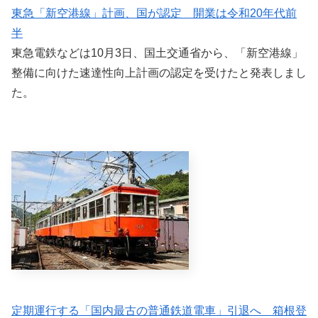
東急「新空港線」計画、国が認定 開業は令和20年代前
半
東急電鉄などは10月3日、国土交通省から、「新空港線」
整備に向けた速達性向上計画の認定を受けたと発表しまし
た。
定期運行する「国内最古の普通鉄道電車」引退へ 箱根登