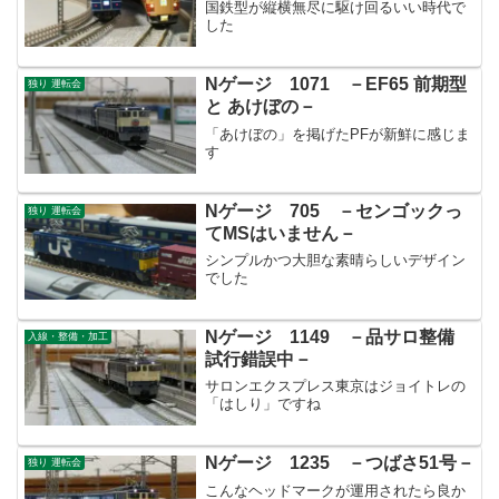
国鉄型が縦横無尽に駆け回るいい時代で
した
Nゲージ 1071 －EF65 前期型
独り 運転会
と あけぼの－
「あけぼの」を掲げたPFが新鮮に感じま
す
Nゲージ 705 －センゴックっ
独り 運転会
てMSはいません－
シンプルかつ大胆な素晴らしいデザイン
でした
Nゲージ 1149 －品サロ整備
入線・整備・加工
試行錯誤中－
サロンエクスプレス東京はジョイトレの
「はしり」ですね
Nゲージ 1235 －つばさ51号－
独り 運転会
こんなヘッドマークが運用されたら良か