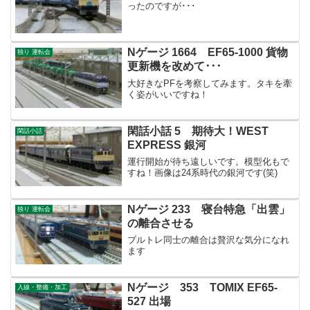
ったのですが･･･
Nゲージ 1664 EF65-1000 貨物
独り 運転会
更新機を改めて･･･
大好きなPFを考察してみます。タキを牽
く姿がいいですね！
閑話小話 5 期待大！WEST
閑話小話
EXPRESS 銀河
運行開始が待ち遠しいです。模型化もで
すね！画像は24系時代の銀河です(笑)
Nゲージ 233 寝台特急「出雲」
独り 運転会
の離合させる
ブルトレ同士の離合は贅沢な気分になれ
ます
Nゲージ 353 TOMIX EF65-
入線・整備・加工
527 出場