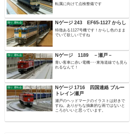
転属に向けて点検整備です
Nゲージ 243 EF65-1127 からし
独り 運転会
特徴ある1127号機です！からし色のまま
でいて欲しいですね
Nゲージ 1189 －瀬戸－
独り 運転会
青い客車に赤い電機･･･東海道線でも見ら
れるなんて！
Nゲージ 1716 四国連絡 ブルー
独り 運転会
トレイン瀬戸
瀬戸のヘッドマークのイラストは好きで
すね。ありがちな抽象的な画ではないと
ころがいいと思っています。